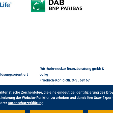
fhb rhein-neckar finanzberatung gmbh &
lösungsorientiert
co.kg
Friedrich-König-Str. 3-5 . 68167
Mannheim
T +49 621 3365119-1 .
info
@
fhb-rn
.
de
kteristische Zeichenfolge, die eine eindeutige Identifizierung des Br
timierung der Website-Funktion zu erheben und damit Ihre User-Experi
serer
Datenschutzerklärung
.